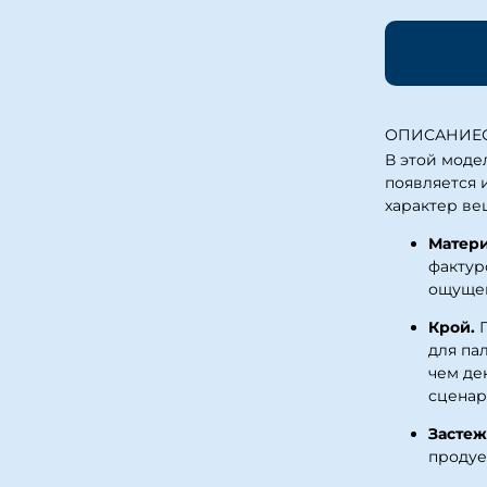
ОПИСАНИЕ
В этой моде
появляется 
характер ве
Матери
фактур
ощущен
Крой.
П
для па
чем де
сценар
Застеж
продуе