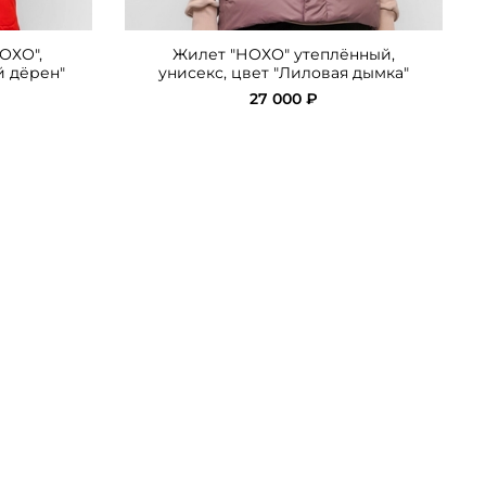
ОХО",
Жилет "НОХО" утеплённый,
й дёрен"
унисекс, цвет "Лиловая дымка"
27 000 ₽