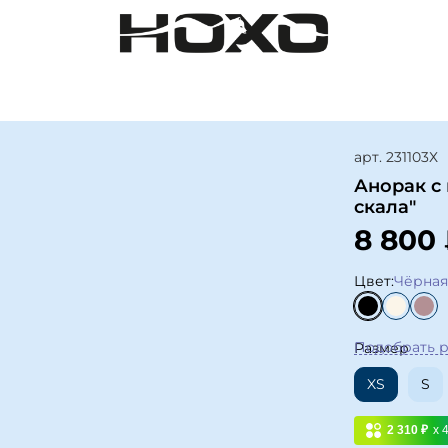
арт.
231103Х
Анорак с
скала"
8 800
Цвет:
Чёрная
Подобрать 
Размер
XS
S
2 310 ₽
x 