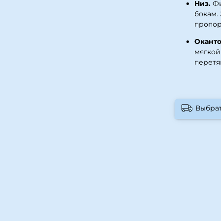
Низ.
Фи
бокам.
пропор
Оканто
мягкой
перетя
Выбра