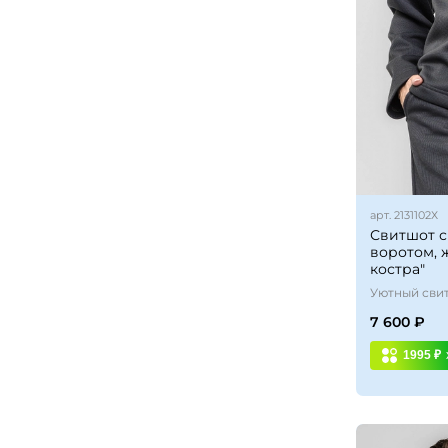
арт.
2131102Х
Свитшот 
воротом, 
костра"
Уютный сви
7 600 ₽
1995 ₽