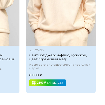
арт.
211001Х
ым
Свитшот джерси-флис, мужской,
Кремовый
цвет "Кремовый мёд"
Носите его в путешествиях, на прогулках
и дома.
нь
8 000 ₽
2100 ₽
x 4
платежа