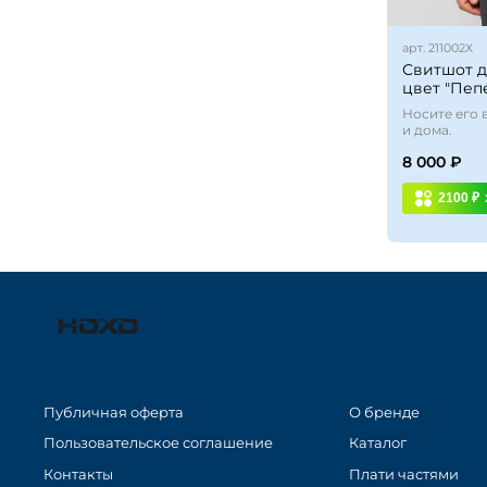
арт.
211002Х
Свитшот д
цвет "Пеп
Носите его 
и дома.
8 000 ₽
2100 ₽
Публичная оферта
О бренде
Пользовательское соглашение
Каталог
Контакты
Плати частями