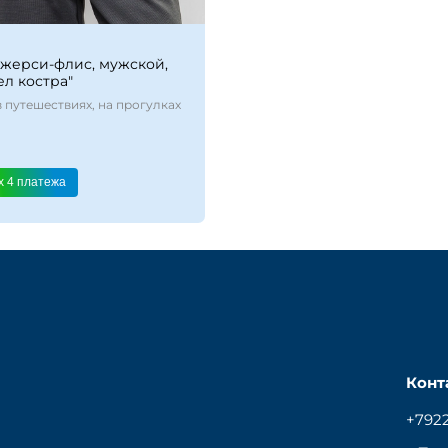
жерси-флис, мужской,
ел костра"
в путешествиях, на прогулках
x 4
платежа
Конт
+792