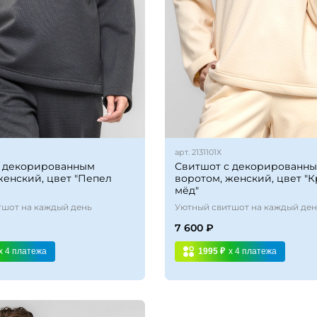
арт.
2131101Х
с декорированным
Свитшот с декорированн
женский, цвет "Пепел
воротом, женский, цвет "
мёд"
тшот на каждый день
Уютный свитшот на каждый де
7 600 ₽
x 4
платежа
1995 ₽
x 4
платежа