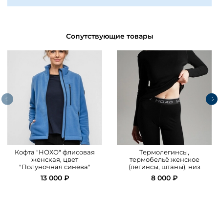
Сопутствующие товары
Кофта "НОХО" флисовая
Термолегинсы,
женская, цвет
термобельё женское
"Полуночная синева"
(легинсы, штаны), низ
13 000 ₽
8 000 ₽