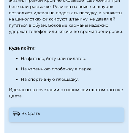
жизни. Прямой крой не сковывает движений при
беге или растяжке. Резинка на поясе и шнурок
позволяют идеально подогнать посадку, а манжеты
на щиколотках фиксируют штанину, не давая ей
путаться в обуви. Боковые карманы надежно
удержат телефон или ключи во время тренировки.
Куда пойти:
На фитнес, йогу или пилатес.
На утреннюю пробежку в парке.
На спортивную площадку.
Идеальны в сочетании с нашим свитшотом того же
цвета.
Брюки спортивные, женские
Выбрать