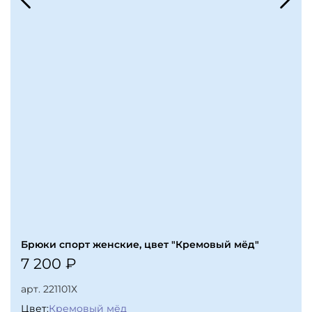
Брюки спорт женские, цвет "Кремовый мёд"
7 200 ₽
Ниже вы найдёте таблицы размеров всех брюк
нашего производства
арт.
221101Х
Цвет:
Кремовый мёд