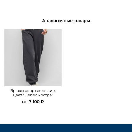
Аналогичные товары
Брюки спортивные, женские, с утяжкой внизу
Брюки спорт женские,
цвет "Пепел костра"
от
7 100 ₽